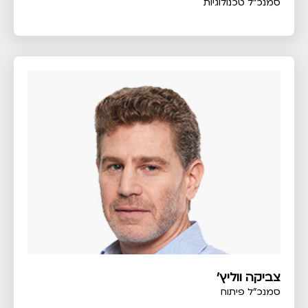
סמנכ"ל טכנולוגיות
צביקה ווליץ'
סמנכ"ל פיתוח