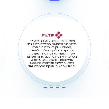
פתרונות מתקדמים לסליקה בסלולר,
באינטרנט ובמחשב, הכוללים מסוף נייד
וקורא כרטיסים חכם (PinPad),
אפליקציות סליקה, וסליקה לאתרי
מסחר ולחנויות אינטרנטיות. מערכת
הסליקה האינטרנטית כוללת דף תשלום
מאובטח, הוראות קבע, שירות 3D
Secure, פתרונות לניהול תשלומים
ופיצול עסקאות, הפקת מסמכים ועוד.