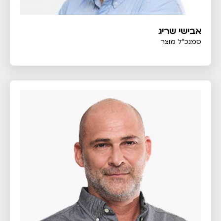
אבישי שריג
סמנכ"ל מוצר