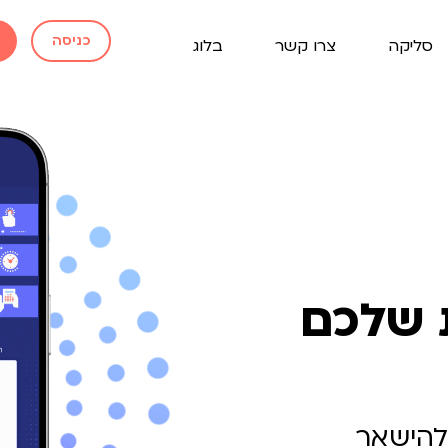
כניסה
סליקה
צרו קשר
בלוג
 שלכם
ולהישאר