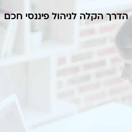
הדרך הקלה לניהול פיננסי חכם
דוח שידורים
צפו בכל המידע על הכספים ששודרו לחברות
האשראי, בלחיצת כפתור.
דוח השידורים נותן מבט מהיר ומדויק על
העסקאות ששודרו לחברות האשראי – הסכום
ששודר לכל חברה, כמות העסקאות, ואפילו