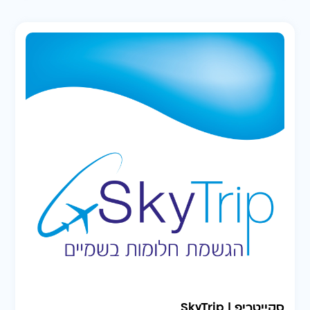
סקייטריפ | SkyTrip