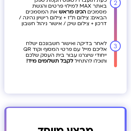
כעת תועברו לטופס הקמת ספק
2
באתר MAX למילוי פרטים והגשת
מסמכים
הכינו מראש
את המסמכים
הבאים:
צילום ת"ז + צילום רישיון נהיגה /
דרכון
+ צילום שיק / אישור ניהול חשבון
לאחר בדיקה ואישור חשבונכם ישלח
3
אליכם מייל עם פרטי המסוף וקוד QR
ייחודי שיצרנו עבור בית העסק שלכם
ותוכלו להתחיל
לקבל תשלומים מיד!
מבצע מיוחד