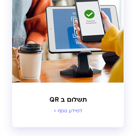
תשלום ב QR
למידע נוסף >