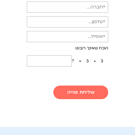
הוכח שאינך רובוט
3+3=?
שליחת פנייה