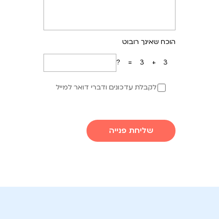
הוכח שאינך רובוט
3+3=?
לקבלת עדכונים ודברי דואר למייל
שליחת פנייה