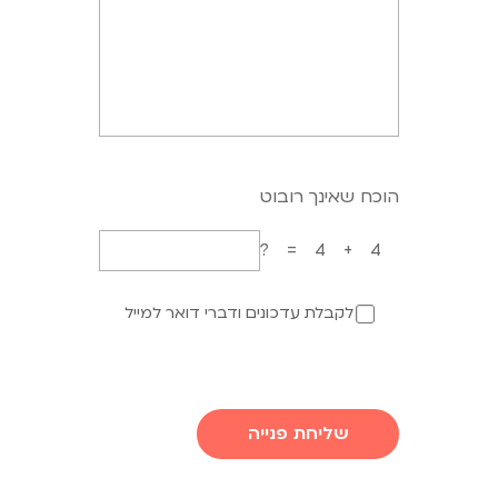
הוכח שאינך רובוט
4+4=?
לקבלת עדכונים ודברי דואר למייל
שליחת פנייה