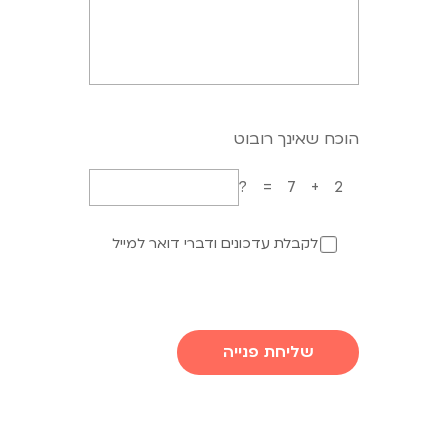
הוכח שאינך רובוט
7+2=?
לקבלת עדכונים ודברי דואר למייל
שליחת פנייה