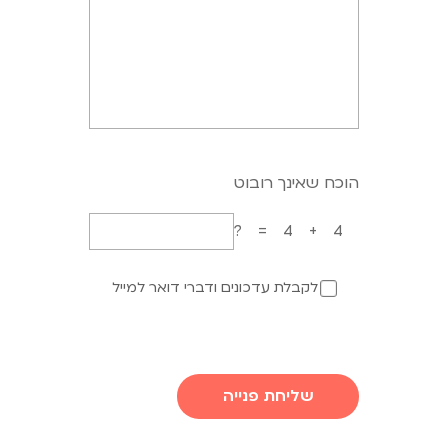
הוכח שאינך רובוט
4+4=?
לקבלת עדכונים ודברי דואר למייל
שליחת פנייה