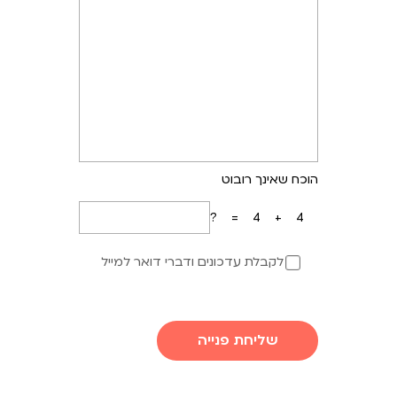
הוכח שאינך רובוט
4+4=?
לקבלת עדכונים ודברי דואר למייל
שליחת פנייה