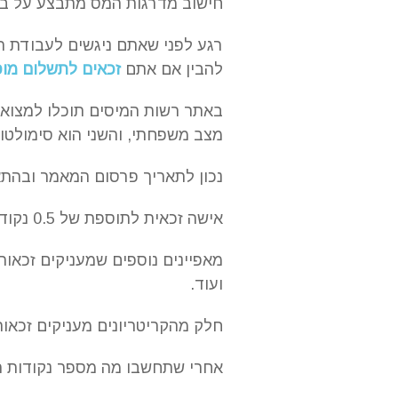
חישוב מדרגות המס מתבצע על בס
רגע לפני שאתם ניגשים לעבודת הח
להבין אם אתם
זכאים לתשלום מו
באתר רשות המיסים תוכלו למצוא 
מצב משפחתי, והשני הוא סימולטו
נכון לתאריך פרסום המאמר ובהתאם לפקוד
אישה זכאית לתוספת של 0.5 נקודות, ובני נוער בגילאי 16 עד 18 זכאים לנקודה נוספת בהתבסס על גילם.
מאפיינים נוספים שמעניקים זכאות 
ועוד.
חלק מהקריטריונים מעניקים זכאות
אחרי שתחשבו מה מספר נקודות הז