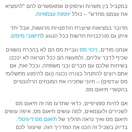
במקביל בין משרות ועיסוקים שמאפשרים להם "להמציא
את עצמם מחדש" – כולל
יוזמות עצמאיות
.
מדובר במציאות שיוצרת הזדמנויות מרגשות, אבל יחד
איתן גם מורכבויות חדשות בכל הנוגע ל
חישובי מיסים
.
אנחנו מודים,
ניכוי מס
וגביית מס הם לא בהכרח נושאים
שכיף לדבר עליהם, ולמעשה הם ככל הנראה לא יככבו
בשיחות שלכם עם חברים ובני משפחה, ובכל זאת, אם
אתם רוצים להתנהל בצורה נכונה (וגם להימנע מתשלומי
מס עודפים) – חיוני שתכירו את המונחים הרלוונטיים
בהקשרי תיאום מס.
אם להיות ספציפיים, כדאי שתדעו מה זה תיאום מס
לשכירים ולעצמאים, למה עושים תיאום מס, איפה עושים
תיאום מס ואיך נראה תהליך של
תיאום מס דיגיטלי
.
בדיוק בשביל זה הכנו את המדריך הזה, שיעזור לכם