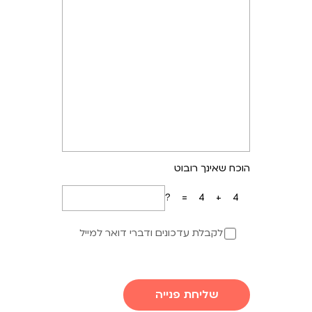
הוכח שאינך רובוט
4+4=?
לקבלת עדכונים ודברי דואר למייל
שליחת פנייה