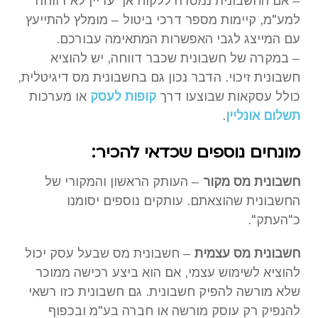
– אם החשבונית נמסרה ללקוח אך עדיין לא דווחה
למע"מ, קיימות מספר דרכי ביטול – מומלץ להתייעץ
עם המייצג לגבי האפשרות המתאימה עבורכם.
– במקרה של חשבונית שכבר דווחה, יש להוציא
חשבונית זיכוי. הדבר נכון גם בחשבונית מס דיגיטלית,
כולל עסקאות שבוצעו דרך
קופות לעסק
או מערכות
תשלום אונליין
.
מונחים נוספים שכדאי להכיר:
חשבונית מס מקור
– העותק הראשון והמקורי של
החשבונית שהוצאתם. עותקים נוספים יסומנו
כ"העתק".
חשבונית מס עצמית
– חשבונית מס שבעל עסק יכול
להוציא לשימוש עצמי, אם הוא ביצע רכישה ממוכר
שלא מורשה להפיק חשבונית. גם חשבונית כזו רשאי
להנפיק רק עוסק מורשה או חברה בע"מ ובכפוף