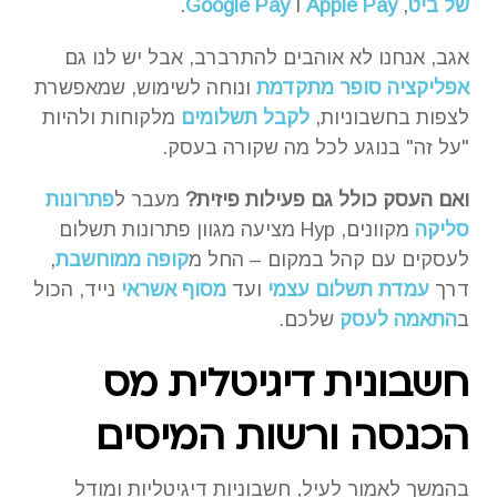
של ביט
,
Apple Pay
ו
Google Pay
.
אגב, אנחנו לא אוהבים להתרברב, אבל יש לנו גם
אפליקציה סופר מתקדמת
ונוחה לשימוש, שמאפשרת
לצפות בחשבוניות,
לקבל תשלומים
מלקוחות ולהיות
"על זה" בנוגע לכל מה שקורה בעסק.
ואם העסק כולל גם פעילות פיזית?
מעבר ל
פתרונות
סליקה
מקוונים, Hyp מציעה מגוון פתרונות תשלום
לעסקים עם קהל במקום – החל מ
קופה ממוחשבת
,
דרך
עמדת תשלום עצמי
ועד
מסוף אשראי
נייד, הכול
ב
התאמה לעסק
שלכם.
חשבונית דיגיטלית מס
הכנסה ורשות המיסים
בהמשך לאמור לעיל, חשבוניות דיגיטליות ומודל