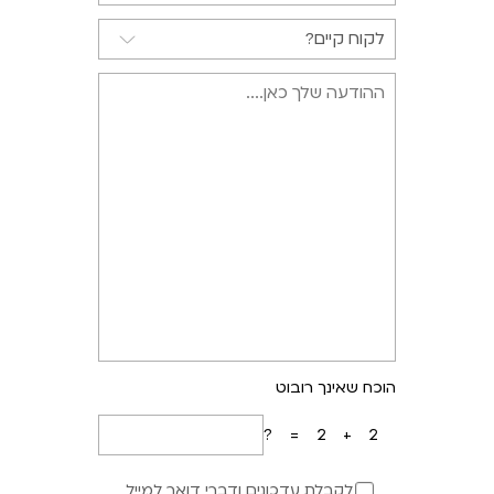
הוכח שאינך רובוט
2+2=?
לקבלת עדכונים ודברי דואר למייל