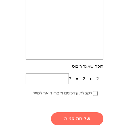
הוכח שאינך רובוט
2+2=?
לקבלת עדכונים ודברי דואר למייל
שליחת פנייה