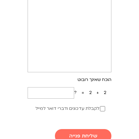
הוכח שאינך רובוט
2+2=?
לקבלת עדכונים ודברי דואר למייל
שליחת פנייה