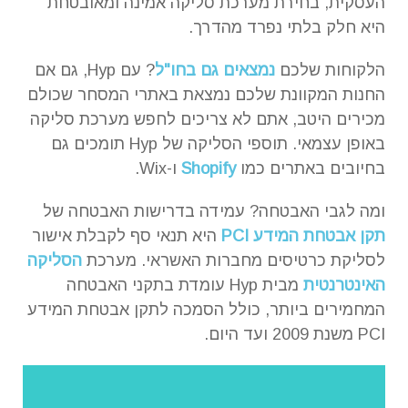
העסקית, בחירת מערכת סליקה אמינה ומאובטחת
היא חלק בלתי נפרד מהדרך.
הלקוחות שלכם
נמצאים גם בחו"ל
? עם Hyp, גם אם
החנות המקוונת שלכם נמצאת באתרי המסחר שכולם
מכירים היטב, אתם לא צריכים לחפש מערכת סליקה
באופן עצמאי. תוספי הסליקה של Hyp תומכים גם
בחיובים באתרים כמו
Shopify
ו-Wix.
ומה לגבי האבטחה? עמידה בדרישות האבטחה של
תקן אבטחת המידע PCI
היא תנאי סף לקבלת אישור
לסליקת כרטיסים מחברות האשראי. מערכת
הסליקה
האינטרנטית
מבית Hyp עומדת בתקני האבטחה
המחמירים ביותר, כולל הסמכה לתקן אבטחת המידע
PCI משנת 2009 ועד היום.