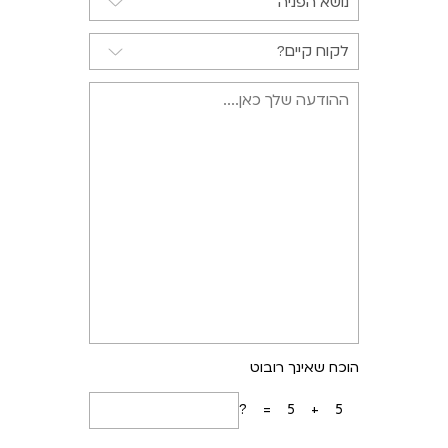
הוכח שאינך רובוט
5+5=?