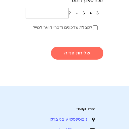
הוכח שאינך רובוט
3+3=?
לקבלת עדכונים ודברי דואר למייל
שליחת פנייה
צרו קשר
ז'בוטינסקי 9 בני ברק