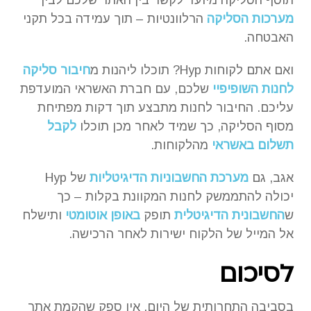
תוסף הסליקה מיועד לקשר בין האתר שלכם לבין
מערכות הסליקה
הרלוונטיות – תוך עמידה בכל תקני
האבטחה.
ואם אתם לקוחות Hyp? תוכלו ליהנות מ
חיבור סליקה
לחנות השופיפיי
שלכם, עם חברת האשראי המועדפת
עליכם. החיבור לחנות מתבצע תוך דקות מפתיחת
מסוף הסליקה, כך שמיד לאחר מכן תוכלו
לקבל
תשלום באשראי
מהלקוחות.
אגב, גם
מערכת החשבוניות הדיגיטליות
של Hyp
יכולה להתממשק לחנות המקוונת בקלות – כך
ש
החשבונית הדיגיטלית
תופק
באופן אוטומטי
ותישלח
אל המייל של הלקוח ישירות לאחר הרכישה.
לסיכום
בסביבה התחרותית של היום, אין ספק שהקמת אתר