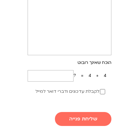
הוכח שאינך רובוט
4+4=?
לקבלת עדכונים ודברי דואר למייל
שליחת פנייה