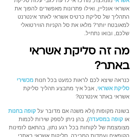
אשראי
מומלצת, מה כדאי לדעת לגבי עלות סליקת
אשראי אונליין, ואילו פתרונות מאפשרים להפוך את
התהליך של סליקת כרטיס אשראי לאתר אינטרנט
למאובטח יותר? מלאו את סל הקניות הווירטואלי
שלכם, ובואו נתחיל.
מה זה סליקת אשראי
באתר?
כנראה שיצא לכם לראות כמעט בכל חנות
מכשירי
סליקת אשראי
, אבל איך מתבצע תהליך סליקת
אשראי באתר אינטרנט?
בשונה מקופות (ולא משנה אם מדובר על
קופה בחנות
או
קופה במסעדה
), בהן ניתן לספק שירות לכמות
מצומצמת של לקוחות בכל רגע נתון, בהתאם לזמינות
הקופאים ועמדות המכירה, סליקות אשראי באתרי