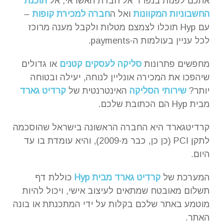
אתכם לפנות בנפרד אל חברת האשראי, אל
תוכנת
החשבוניות המקוונות
ואל ה
חברה למכירת קופות
–
עם Hyp תוכלו לצמצם מטלות ולקבל מענה מרוכז
לכל עניין בעולמות ה-payments.
מחפשים פתרונות
סליקה לעסקים קטנים
או גדולים
שיהפכו את המכירה אונליין לנוחה, יעילה ובטוחה
יותר?
שירותי הסליקה
האינטרנטית של
קרדיט גארד
מבית Hyp הם הכתובת שלכם.
קרדיטגארד היא החברה הראשונה בישראל שהוסכמה
לתקן PCI (כן כן, כבר מ-2009), והיא עומדת בו עד
היום.
המערכת של
קרדיט גארד מבית Hyp
כוללת דף
תשלום מאובטח שמתאים לעיצוב אישי, ויכול להיות
מוטמע באתר שלכם בקלות על ידי המתכנתת או בונה
האתר.