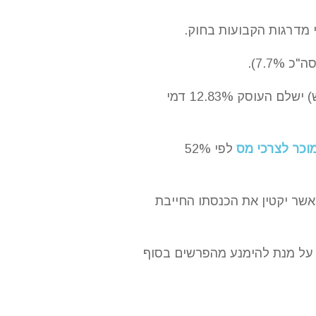
 מדרגות הקבועות בחוק.
מעל הכנסה חודשית של 7,703 ₪ ועד לתקרת ההכנסה החייבת בדמי ביטוח (51,910 ₪ לחודש) ישלם העוסק 12.83% דמי
וכר לצרכי מס
לפי 52%
 לו כהוצאה בעסק, דבר אשר יקטין את הכנסתו החייבת
על מנת להימנע מהפרשים בסוף