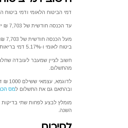
דמי הביטוח הלאומי ודמי ביטוח 
עד הכנסה חודשית של 7,703 ₪ ישלם העוסק 4.47% דמי ביטוח לאומי ו־3.23% דמי בריאות (סה"כ 7.7%).
ביטוח לאומי ו-5.17% דמי בריאות (סה"כ 18%).
חשוב לציין שמעבר לעובדה שחלה 
מהתשלום.
ובהתאם גם את התשלום ל
מס הכנ
מומלץ לבצע לפחות שתי בדיקות 
השנה.
לסיכום